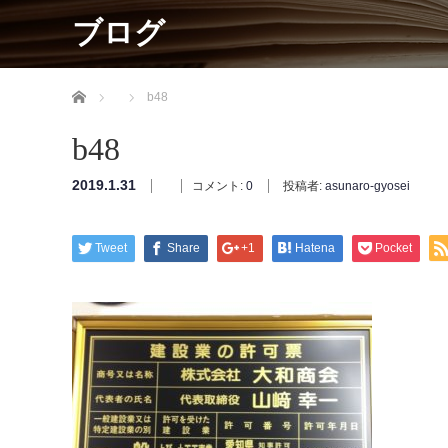
ブログ
ホーム
b48
b48
2019.1.31
コメント:
0
投稿者:
asunaro-gyosei
Tweet
Share
+1
Hatena
Pocket