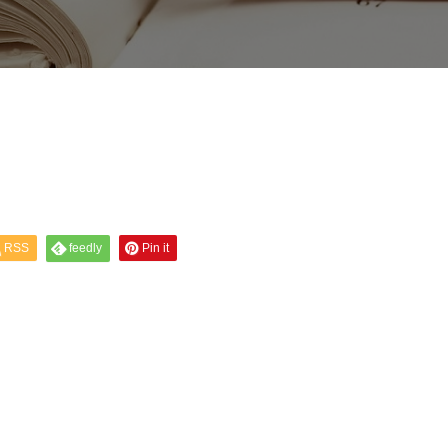
RSS
feedly
Pin it